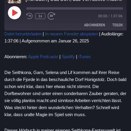
1x
00:00
/
1:37:06
ABONNIEREN
TEILEN
Datei herunterladen
|
In neuem Fenster abspielen
|
Audiolänge:
1:37:06
|
Aufgenommen am Januar 26, 2025
TEILEN
Apple Podcasts
Spotify
iTunes
LINK
Abonnieren:
Apple Podcasts
|
Spotify
|
iTunes
RSS FEED
EMBED
Die Seithkona, Garn, Selena und Lif kommen auf ihrer Reise
durch die Fjorde in das beschauliche Dorf Honigstolz. Doch bald
schon wird klar, dass hier etwas nicht stimmt. Die
Dorfbewohner sind unter einen sonderbaren Zauber geraten, der
sie völlig planlos macht und sinnlose Arbeiten verrichten lässt.
Was steckt hinter dem wunderlichen Verhalten? Schnell wird
klar, dass uralte Magie im Spiel sein muss.
Dieses Hörbuch in meiner eigenen Seithkona-Fantasywelt ist