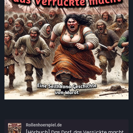
Rollenhoerspiel.de
[Hörbuch] Das Dorf, das Verrückte macht [Fantasy Wikinger][Seithkona]