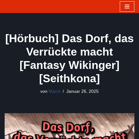
Zum
Inhalt
springen
[Hörbuch] Das Dorf, das
Verrückte macht
[Fantasy Wikinger]
[Seithkona]
von
Marot
Januar 26, 2025