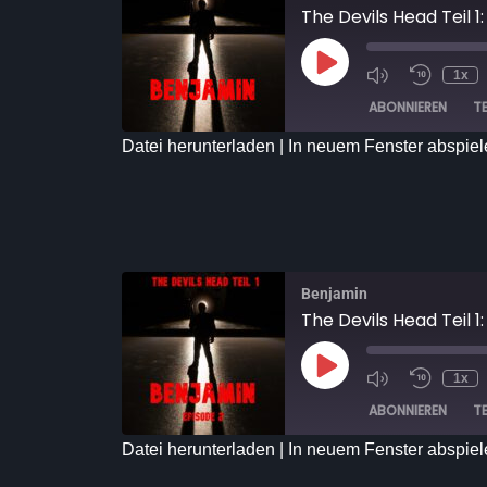
The Devils Head Teil 1
1x
ABONNIEREN
TE
Datei herunterladen
|
In neuem Fenster abspiel
TEILEN
RSS FEED
LINK
EMBED
Benjamin
The Devils Head Teil 1
1x
ABONNIEREN
TE
Datei herunterladen
|
In neuem Fenster abspiel
TEILEN