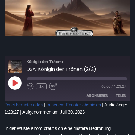
Königin der Tränen
DSA: Königin der Tränen (2/2)
1x
00:00
/
1:23:27
ABONNIEREN
TEILEN
Datei herunterladen
|
In neuem Fenster abspielen
|
Audiolänge:
1:23:27
|
Aufgenommen am Juli 30, 2023
TEILEN
RSS FEED
LINK
In der Wüste Khom braut sich eine finstere Bedrohung