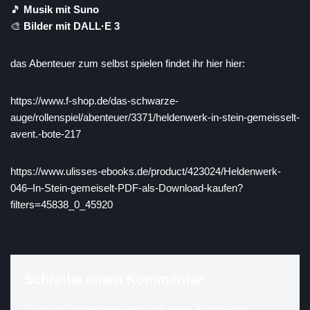
🎵
Musik mit Suno
🎨
Bilder mit DALL·E 3
das Abenteuer zum selbst spielen findet ihr hier hier:
https://www.f-shop.de/das-schwarze-
auge/rollenspiel/abenteuer/3371/heldenwerk-in-stein-gemeisselt-
avent.-bote-217
https://www.ulisses-ebooks.de/product/423024/Heldenwerk-
046–In-Stein-gemeiselt-PDF-als-Download-kaufen?
filters=45838_0_45920
Schreibe einen Kommentar
Du musst
angemeldet
sein, um einen Kommentar