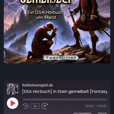
Rollenhoerspiel.de
[DSA Hörbuch] In Stein gemeißelt [Fantasy]
1x
00:00
/
1:49:00
ABONNIEREN
TEILEN