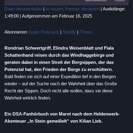
Datei herunterladen
|
In neuem Fenster abspielen
|
Audiolänge:
1:49:00
|
Aufgenommen am Februar 16, 2025
TEILEN
Apple Podcasts
Spotify
iTunes
LINK
Abonnieren:
Apple Podcasts
|
Spotify
|
iTunes
RSS FEED
EMBED
Rondrian Schwertgriff, Elindra Weisenblatt und Fiala
Schattenhand reisen durch das Windhaggebirge und
geraten dabei in einen Streit der Bergsippen, der das
Potenzial hat, den Frieden der Berge zu erschüttern.
Bald finden sie sich auf einer Expedition tief in den Bergen
wieder – auf der Suche nach der Wahrheit über das Große
Recht der Sippen. Doch nicht alle wollen, dass sie diese
Wahrheit wirklich finden.
Ein DSA-Fanhörbuch von Marot nach dem Heldenwerk-
Abenteuer „In Stein gemeißelt“ von Kilian Lieb.