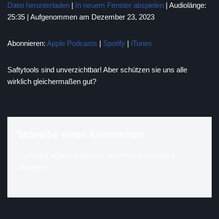
Datei herunterladen
|
In neuem Fenster abspielen
|
Audiolänge:
25:35
|
Aufgenommen am Dezember 23, 2023
TEILEN
Apple Podcasts
Spotify
iTunes
LINK
Abonnieren:
Apple Podcasts
|
Spotify
|
iTunes
RSS FEED
EMBED
Saftytools sind unverzichtbar! Aber schützen sie uns alle
wirklich gleichermaßen gut?
Schreibe einen Kommentar
Du musst
angemeldet
sein, um einen Kommentar
abzugeben.