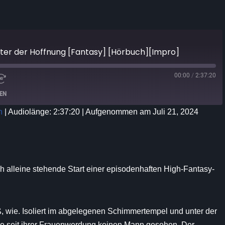
tter der Hoffnung [Fantasy] [Hörbuch][Impro]
00:00
/
2:37:20
LEN
n
|
Audiolänge: 2:37:20
|
Aufgenommen am Juli 21, 2024
iTunes
ch alleine stehende Start einer episodenhaften High-Fantasy-
, wie. Isoliert im abgelegenen Schimmertempel und unter der
sie seit ihrer Frauenwerdung keinen Mann gesehen. Der