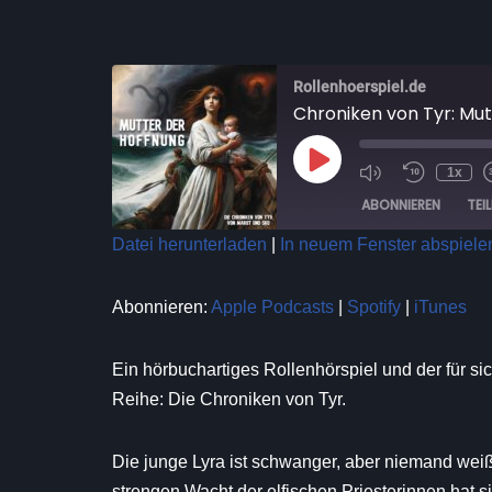
Rollenhoerspiel.de
Chroniken von Tyr: Mu
1x
ABONNIEREN
TEI
Datei herunterladen
|
In neuem Fenster abspiele
TEILEN
Apple Podcasts
Spotify
Abonnieren:
Apple Podcasts
|
Spotify
|
iTunes
RSS FEED
LINK
EMBED
Ein hörbuchartiges Rollenhörspiel und der für si
Reihe: Die Chroniken von Tyr.
Die junge Lyra ist schwanger, aber niemand weiß
strengen Wacht der elfischen Priesterinnen hat 