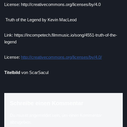
License: http://creativecommons.org/licenses/by/4.0
Truth of the Legend by Kevin MacLeod
Link: https://incompetech.filmmusic.io/song/4551-truth-of-the-
legend
License:
http://creativecommons.org/licenses/by/4.0/
Titelbild
von ScarSacul
Schreibe einen Kommentar
Du musst
angemeldet
sein, um einen Kommentar
abzugeben.