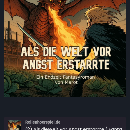
Rollenhoerspiel.de
(2) Als dieWelt vor Angst erstarrte ( Fantasy Hörbuch) (Endzeit) (Apokalaypse)