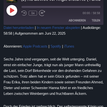
1x
00:00
/
58:58
ABONNIEREN
TEILEN
Datei herunterladen
|
In neuem Fenster abspielen
|
Audiolänge:
58:58
|
Aufgenommen am Juni 22, 2025
TEILEN
Apple Podcasts
Spotify
iTunes
LINK
Abonnieren:
Apple Podcasts
|
Spotify
|
iTunes
RSS FEED
EMBED
Sechs Jahre sind vergangen, seit die Welt unterging. Daniel,
einst ein einfacher Junge, trägt nun als junger Mann unfreiwillig
die Last, sein Dorf Birkenheide vor den drohenden Gefahren zu
schützen. Trotz allem hat er sein Glück gefunden – mit seiner
Frau Erika, ihren beiden Kindern sowie seinen Freunden Ahmed,
Dieter und seiner Schwester Hanna führt er ein friedliches
Leben zwischen Weinbergen und fruchtbaren Äckern.
Doch der Frieden ist zerbrechlich. Der selbsternannte König von